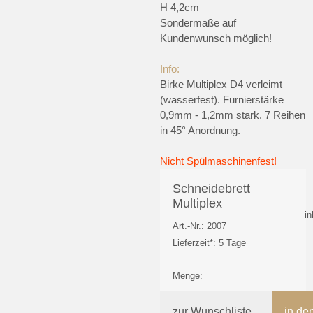
H 4,2cm
Sondermaße auf
Kundenwunsch möglich!
Info
:
Birke Multiplex D4 verleimt
(wasserfest). Furnierstärke
0,9mm - 1,2mm stark. 7 Reihen
in 45° Anordnung.
Nicht Spülmaschinenfest!
Schneidebrett
Multiplex
i
Art.-Nr.: 2007
Lieferzeit*:
5 Tage
Menge:
zur Wunschliste
in de