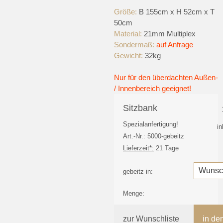
Größe:
B 155cm x H 52cm x T
50cm
Material:
21mm Multiplex
Sondermaß:
auf Anfrage
Gewicht:
32kg
Nur für den überdachten Außen-
/ Innenbereich geeignet!
Sitzbank
Spezialanfertigung!
i
Art.-Nr.: 5000-gebeitz
Lieferzeit*:
21 Tage
gebeitz in:
Menge:
zur Wunschliste
in de