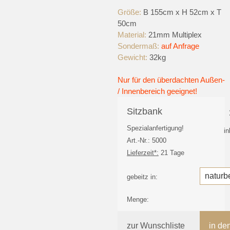
Größe:
B 155cm x H 52cm x T
50cm
Material:
21mm Multiplex
Sondermaß:
auf Anfrage
Gewicht:
32kg
Nur für den überdachten Außen-
/ Innenbereich geeignet!
Sitzbank
Spezialanfertigung!
i
Art.-Nr.: 5000
Lieferzeit*:
21 Tage
gebeitz in:
Menge:
zur Wunschliste
in de