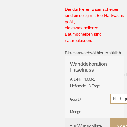
Die dunkleren Baumscheiben
sind einseitig mit Bio-Hartwachs
geölt,
die etwas helleren
Baumscheiben sind
naturbelassen.
Bio-Hartwachsöl
hier
erhältlich.
Wanddekoration
Haselnuss
i
Art.-Nr.: 4003-1
Lieferzeit*:
3 Tage
Geölt?
Menge:
zur Wunschliste
in de