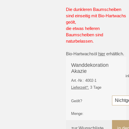
Die dunkleren Baumscheiben
sind einseitig mit Bio-Hartwachs
geölt,
die etwas helleren
Baumscheiben sind
naturbelassen.
Bio-Hartwachsöl
hier
erhältlich.
Wanddekoration
Akazie
i
Art.-Nr.: 4002-1
Lieferzeit*:
3 Tage
Geölt?
Menge:
zur Wunschliste
in de