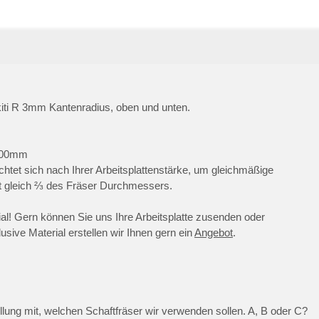
echte
Arbeit
ti R 3mm Kantenradius, oben und unten.
 100mm
htet sich nach Ihrer Arbeitsplattenstärke, um gleichmäßige
ist gleich ⅔ des Fräser Durchmessers.
l! Gern können Sie uns Ihre Arbeitsplatte zusenden oder
lusive Material erstellen wir Ihnen gern ein
Angebot
.
tellung mit, welchen Schaftfräser wir verwenden sollen. A, B oder C?