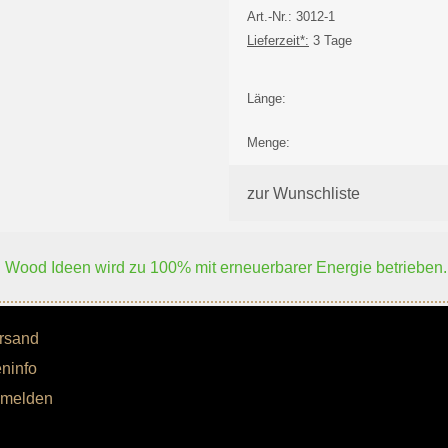
Art.-Nr.: 3012-1
Lieferzeit*:
3 Tage
Länge:
Menge:
zur Wunschliste
Wood Ideen wird zu 100% mit erneuerbarer Energie betrieben.
rsand
ninfo
nmelden