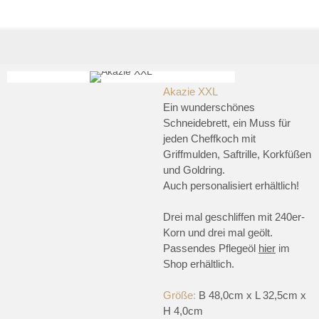
Akazie XXL
Ein wunderschönes
Schneidebrett, ein Muss für
jeden Cheffkoch mit
Griffmulden, Saftrille, Korkfüßen
und Goldring.
Auch personalisiert erhältlich!
Drei mal geschliffen mit 240er-
Korn und drei mal geölt.
Passendes Pflegeöl
hier
im
Shop erhältlich.
Größe:
B 48,0cm x L 32,5cm x
H 4,0cm