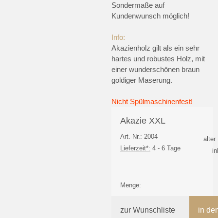
Sondermaße auf
Kundenwunsch möglich!
Info:
Akazienholz gilt als ein sehr
hartes und robustes Holz, mit
einer wunderschönen braun
goldiger Maserung.
Nicht Spülmaschinenfest!
Akazie XXL
Art.-Nr.: 2004
alter
Lieferzeit*:
4 - 6 Tage
i
Menge:
zur Wunschliste
in de